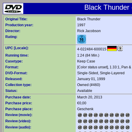
Black Thunder 
Original Title:
Black Thunder
Production year:
1997
Director:
Rick Jacobson
Rating:
UPC [Locale]:
4-022484-600015
Running time:
1:24 (84 Min.)
Casetype:
Keep Case
Format:
[Color status unset], 1.33:1, Pan 
DVD-Format:
Single-Sided, Single-Layered
Released:
January 01, 1999
Collection type:
Owned (#460)
Status:
Available
Purchase date:
March 20, 2013
Purchase price:
€0,00
Purchase place:
Geschenk
Review (movie):
Review (video):
Review (audio):