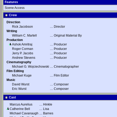
Features
Scene Access
Crew
Direction
Rick Jacobson
....
Director
Writing
William C. Martell
....
Original Material By
Production
Ashok Amritraj
....
Producer
Roger Corman
....
Producer
Jerry P. Jacobs
....
Producer
Andrew Stevens
....
Producer
Cinematography
Michael G. Wojciechowski
....
Cinematographer
Film Editing
Michael Kuge
....
Film Editor
Music
David Wurst
....
Composer
Eric Wurst
....
Composer
Cast
Marcus Aurelius
....
Hinkle
Catherine Bell
....
Lisa
Michael Cavanaugh
....
Barnes