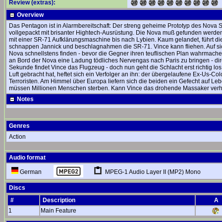
Review (extras):
Overview
Das Pentagon ist in Alarmbereitschaft: Der streng geheime Prototyp des Nova S
vollgepackt mit brisanter Hightech-Ausrüstung. Die Nova muß gefunden werden
mit einer SR-71 Aufklärungsmaschine bis nach Lybien. Kaum gelandet, führt die
schnappen Jannick und beschlagnahmen die SR-71. Vince kann fliehen. Auf sich 
Nova schnellstens finden - bevor die Gegner ihren teuflischen Plan wahrmach
an Bord der Nova eine Ladung tödliches Nervengas nach Paris zu bringen - direk
Sekunde findet Vince das Flugzeug - doch nun geht die Schlacht erst richtig lo
Luft gebracht hat, heftet sich ein Verfolger an ihn: der übergelaufene Ex-Us-Co
Terroristen. Am Himmel über Europa liefern sich die beiden ein Gefecht auf L
müssen Millionen Menschen sterben. Kann Vince das drohende Massaker verhi
Notes
Genres
Action
Audio format
MPEG-1 Audio Layer II (MP2) Mono
German
Discs
#
Description
A
1
Main Feature