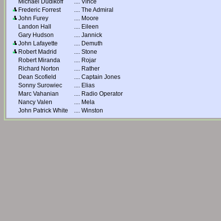
Michael Dudikoff
....
Vince
Frederic Forrest
....
The Admiral
John Furey
....
Moore
Landon Hall
....
Eileen
Gary Hudson
....
Jannick
John Lafayette
....
Demuth
Robert Madrid
....
Stone
Robert Miranda
....
Rojar
Richard Norton
....
Rather
Dean Scofield
....
Captain Jones
Sonny Surowiec
....
Elias
Marc Vahanian
....
Radio Operator
Nancy Valen
....
Mela
John Patrick White
....
Winston