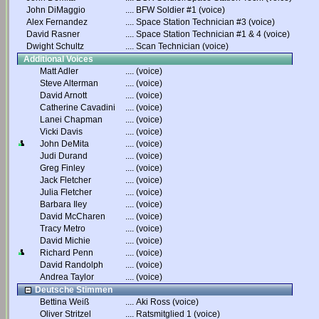
John DiMaggio
....
BFW Soldier #1 (voice)
Alex Fernandez
....
Space Station Technician #3 (voice)
David Rasner
....
Space Station Technician #1 & 4 (voice)
Dwight Schultz
....
Scan Technician (voice)
Additional Voices
Matt Adler
....
(voice)
Steve Alterman
....
(voice)
David Arnott
....
(voice)
Catherine Cavadini
....
(voice)
Lanei Chapman
....
(voice)
Vicki Davis
....
(voice)
John DeMita
....
(voice)
Judi Durand
....
(voice)
Greg Finley
....
(voice)
Jack Fletcher
....
(voice)
Julia Fletcher
....
(voice)
Barbara Iley
....
(voice)
David McCharen
....
(voice)
Tracy Metro
....
(voice)
David Michie
....
(voice)
Richard Penn
....
(voice)
David Randolph
....
(voice)
Andrea Taylor
....
(voice)
Deutsche Stimmen
Bettina Weiß
....
Aki Ross (voice)
Oliver Stritzel
....
Ratsmitglied 1 (voice)