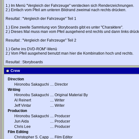
1.) Im Menü "Vergleich der Fahrzeuge" verstecken sich Renderzeichnungen.
2.) Einfach vom Pfeil am unteren Bildrand zweimal nach rechts drücken.
Resultat : "Vergleich der Fahrzeuge" Teil 1
1.) Eine zweite Sammlung von Storyboards gibt es unter "Charaktere".
2.) Dieses Mal muss man vom Pfeil ausgehend erst rechts und dann links drüc
Resultat : "Vergleich der Fahrzeuge" Teil 2
1.) Gehe ins DVD-ROM"-Menü
2.) Vom Pfeil ausgehend benutzt man hier die Kombination hoch und rechts.
Resultat : Storyboards
Crew
Direction
Hironobu Sakaguchi
....
Director
Writing
Hironobu Sakaguchi
....
Original Material By
Al Reinert
....
Writer
Jeff Vintar
....
Writer
Production
Hironobu Sakaguchi
....
Producer
Jun Aida
....
Producer
Chris Lee
....
Producer
Film Editing
Christopher S. Capp
....
Film Editor