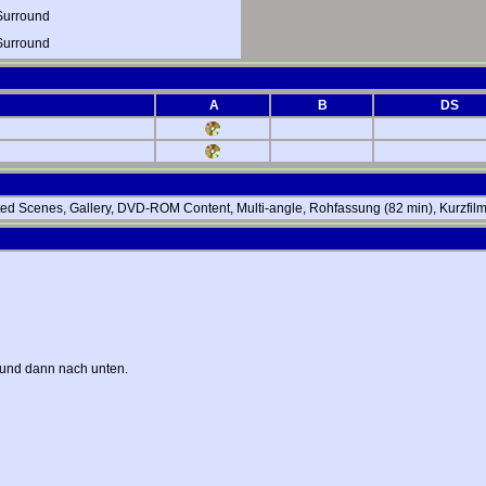
Surround
Surround
A
B
DS
ted Scenes, Gallery, DVD-ROM Content, Multi-angle, Rohfassung (82 min), Kurzfilm
 und dann nach unten.