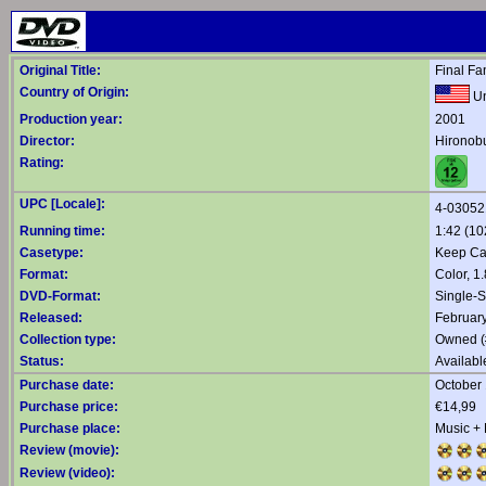
Original Title:
Final Fa
Country of Origin:
Un
Production year:
2001
Director:
Hironob
Rating:
UPC [Locale]:
4-03052
Running time:
1:42 (10
Casetype:
Keep C
Format:
Color, 1
DVD-Format:
Single-
Released:
Februar
Collection type:
Owned (
Status:
Availabl
Purchase date:
October 
Purchase price:
€14,99
Purchase place:
Music +
Review (movie):
Review (video):