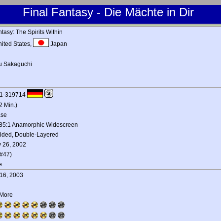
Final Fantasy - Die Mächte in Dir
ntasy: The Spirits Within
ited States,
Japan
u Sakaguchi
1-319714
2 Min.)
ase
.85:1 Anamorphic Widescreen
Sided, Double-Layered
y 26, 2002
#47)
e
16, 2003
 More