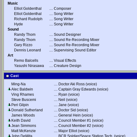
Music
Elliot Goldenthal
....
Composer
Elliot Goldenthal
....
Song Writer
Richard Rudolph
....
Song Writer
Hyde
....
Song Writer
Sound
Randy Thom
....
Sound Designer
Randy Thom
....
Sound Re-Recording Mixer
Gary Rizzo
....
Sound Re-Recording Mixer
Dennis Leonard
....
Supervising Sound Editor
Art
Remo Balcells
....
Visual Effects
Yasushi Nirasawa
....
Creature Design
Cast
Ming-Na
....
Doctor Aki Ross (voice)
Alec Baldwin
....
Captain Gray Edwards (voice)
Ving Rhames
....
Ryan (voice)
Steve Buscemi
....
Neil (voice)
Peri Gilpin
....
Jane (voice)
Donald Sutherland
....
Doctor Sid (voice)
James Woods
....
General Hein (voice)
Keith David
....
Council Member #1 (voice)
Jean Simmons
....
Council Member #2 (voice)
Matt McKenzie
....
Major Elliot (voice)
John DeMita
....
BCR Soldier/Space Station Tech. (voice)