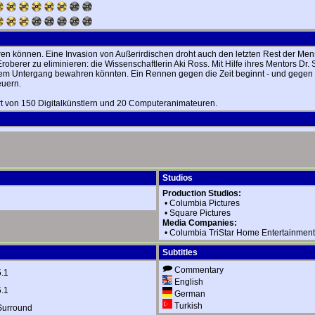
ren können. Eine Invasion von Außerirdischen droht auch den letzten Rest der Men
Eroberer zu eliminieren: die Wissenschaftlerin Aki Ross. Mit Hilfe ihres Mentors D
dem Untergang bewahren könnten. Ein Rennen gegen die Zeit beginnt - und gegen d
euern.
iert von 150 Digitalkünstlern und 20 Computeranimateuren.
Studios
Production Studios:
•
Columbia Pictures
•
Square Pictures
Media Companies:
•
Columbia TriStar Home Entertainment
Subtitles
Commentary
5.1
English
5.1
German
Turkish
Surround