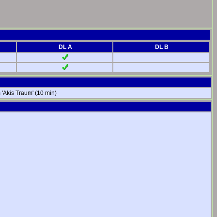
DL A
DL B
 'Akis Traum' (10 min)