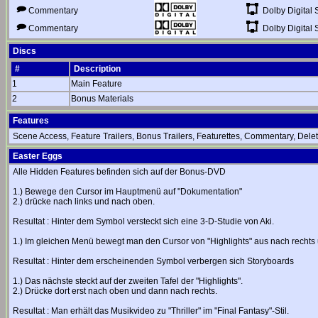
Dolby Digital 
Commentary
Dolby Digital 
Commentary
Discs
#
Description
1
Main Feature
2
Bonus Materials
Features
Scene Access, Feature Trailers, Bonus Trailers, Featurettes, Commentary, Dele
Easter Eggs
Alle Hidden Features befinden sich auf der Bonus-DVD
1.) Bewege den Cursor im Hauptmenü auf "Dokumentation"
2.) drücke nach links und nach oben.
Resultat : Hinter dem Symbol versteckt sich eine 3-D-Studie von Aki.
1.) Im gleichen Menü bewegt man den Cursor von "Highlights" aus nach rechts
Resultat : Hinter dem erscheinenden Symbol verbergen sich Storyboards
1.) Das nächste steckt auf der zweiten Tafel der "Highlights".
2.) Drücke dort erst nach oben und dann nach rechts.
Resultat : Man erhält das Musikvideo zu "Thriller" im "Final Fantasy"-Stil.