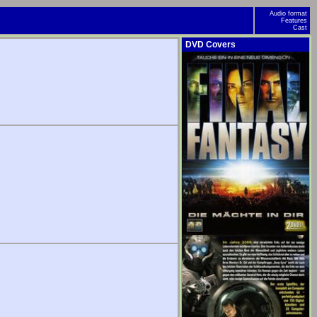
Audio format
Features
Cast
DVD Covers