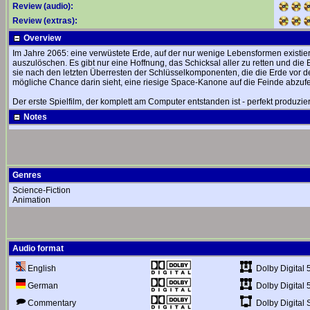
Review (audio):
Review (extras):
Overview
Im Jahre 2065: eine verwüstete Erde, auf der nur wenige Lebensformen existie
auszulöschen. Es gibt nur eine Hoffnung, das Schicksal aller zu retten und die 
sie nach den letzten Überresten der Schlüsselkomponenten, die die Erde vor 
mögliche Chance darin sieht, eine riesige Space-Kanone auf die Feinde abzuf
Der erste Spielfilm, der komplett am Computer entstanden ist - perfekt produz
Notes
Genres
Science-Fiction
Animation
Audio format
Dolby Digital 
English
Dolby Digital 
German
Dolby Digital 
Commentary