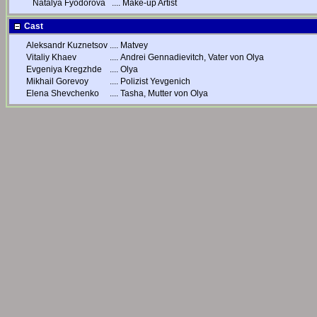
Natalya Fyodorova
....
Make-up Artist
Cast
Aleksandr Kuznetsov
....
Matvey
Vitaliy Khaev
....
Andrei Gennadievitch, Vater von Olya
Evgeniya Kregzhde
....
Olya
Mikhail Gorevoy
....
Polizist Yevgenich
Elena Shevchenko
....
Tasha, Mutter von Olya