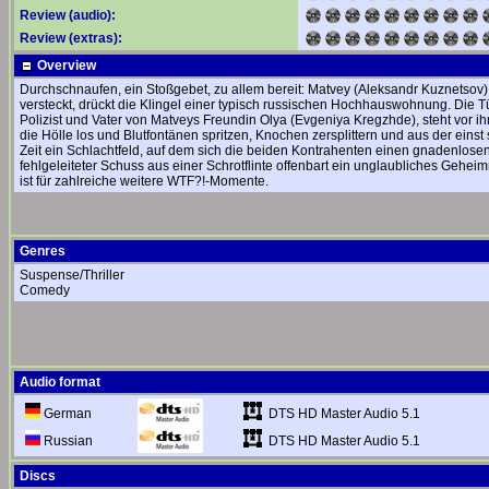
Review (audio):
Review (extras):
Overview
Durchschnaufen, ein Stoßgebet, zu allem bereit: Matvey (Aleksandr Kuznetsov
versteckt, drückt die Klingel einer typisch russischen Hochhauswohnung. Die Tü
Polizist und Vater von Matveys Freundin Olya (Evgeniya Kregzhde), steht vor ih
die Hölle los und Blutfontänen spritzen, Knochen zersplittern und aus der ein
Zeit ein Schlachtfeld, auf dem sich die beiden Kontrahenten einen gnadenlose
fehlgeleiteter Schuss aus einer Schrotflinte offenbart ein unglaubliches Geheim
ist für zahlreiche weitere WTF?!-Momente.
Genres
Suspense/Thriller
Comedy
Audio format
DTS HD Master Audio 5.1
German
DTS HD Master Audio 5.1
Russian
Discs