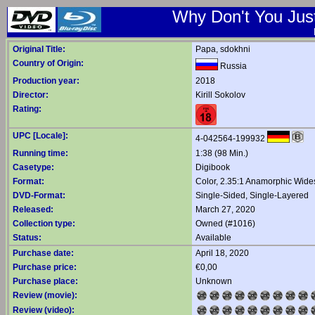
Why Don't You Just
Original Title:
Papa, sdokhni
Country of Origin:
Russia
Production year:
2018
Director:
Kirill Sokolov
Rating:
UPC [Locale]:
4-042564-199932
Running time:
1:38 (98 Min.)
Casetype:
Digibook
Format:
Color, 2.35:1 Anamorphic Wide
DVD-Format:
Single-Sided, Single-Layered
Released:
March 27, 2020
Collection type:
Owned (#1016)
Status:
Available
Purchase date:
April 18, 2020
Purchase price:
€0,00
Purchase place:
Unknown
Review (movie):
Review (video):