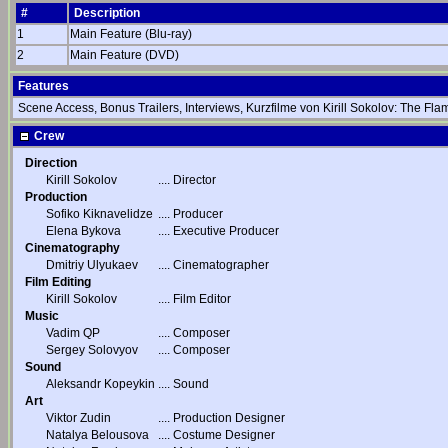
#
Description
1
Main Feature (Blu-ray)
2
Main Feature (DVD)
Features
Scene Access, Bonus Trailers, Interviews, Kurzfilme von Kirill Sokolov: The Fla
Crew
Direction
Kirill Sokolov
....
Director
Production
Sofiko Kiknavelidze
....
Producer
Elena Bykova
....
Executive Producer
Cinematography
Dmitriy Ulyukaev
....
Cinematographer
Film Editing
Kirill Sokolov
....
Film Editor
Music
Vadim QP
....
Composer
Sergey Solovyov
....
Composer
Sound
Aleksandr Kopeykin
....
Sound
Art
Viktor Zudin
....
Production Designer
Natalya Belousova
....
Costume Designer